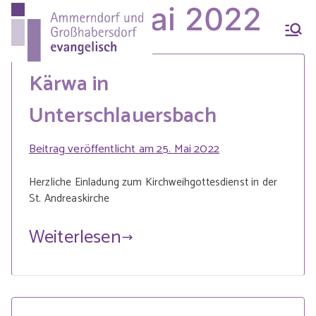
Zum
Month:
Mai 2022
Inhalt
Ammern
Evang.-Luth. Pfarrei
springen
Ammerndorf-
Kärwa in
dorf &
Großhabersdorf
Unterschlauersbach
Großhab
Beitrag veröffentlicht am
25. Mai 2022
Herzliche Einladung zum Kirchweihgottesdienst in der
ersdorf
St. Andreaskirche
Weiterlesen
evangeli
sch