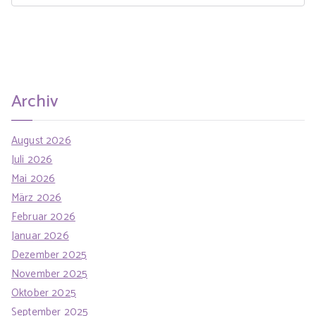
e
o
a
r
r
i
c
e
h
n
Archiv
f
o
August 2026
r
Juli 2026
:
Mai 2026
März 2026
Februar 2026
Januar 2026
Dezember 2025
November 2025
Oktober 2025
September 2025