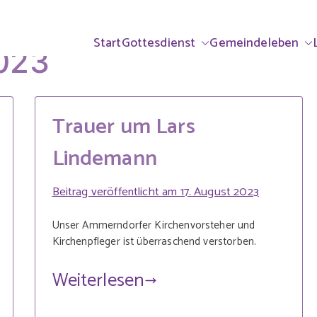
ndorf & Großhabe
rrei Ammerndorf-Großhabersdorf
Start
Gottesdienst
Gemeindeleben
023
lisch
Trauer um Lars
Lindemann
Beitrag veröffentlicht am
17. August 2023
Unser Ammerndorfer Kirchenvorsteher und
Kirchenpfleger ist überraschend verstorben.
Weiterlesen