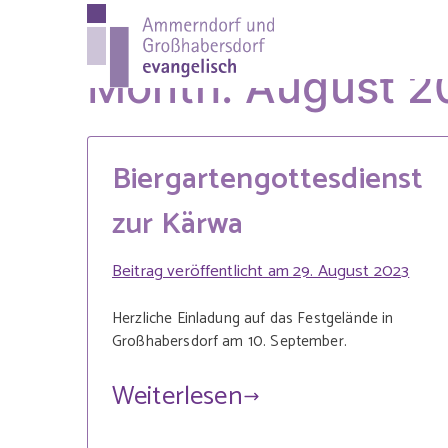
Zum
Inhalt
Ammer
Evang.-Luth. Pfa
springen
Month:
August 2
evange
Biergartengottesdienst
zur Kärwa
Beitrag veröffentlicht am
29. August 2023
Herzliche Einladung auf das Festgelände in
Großhabersdorf am 10. September.
Weiterlesen