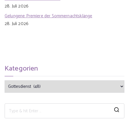
28. Juli 2026
Gelungene Premiere der Sommernachtsklänge
28. Juli 2026
Kategorien
K
a
t
e
S
g
e
o