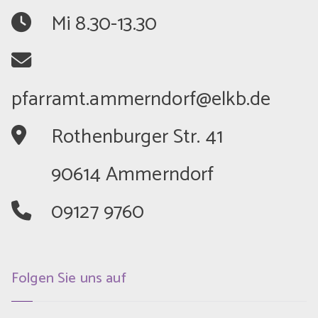
	Mi 8.30-13.30
	Rothenburger Str. 41
	90614 Ammerndorf
	09127 9760
Folgen Sie uns auf