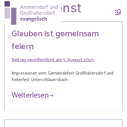
Zum
Gottesdienst
Inhalt
Ammern
Evang.-Luth. Pfarrei
springen
Ammerndorf-
Glauben ist gemeinsam
dorf &
Großhabersdorf
feiern
Großhab
Beitrag veröffentlicht am
5. August 2025
Impressionen vom Gemeindefest Großhabersdorf und
ersdorf
Kellerfest Unterschlauersbach
Weiterlesen
evangeli
sch