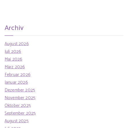
a
r
r
i
c
e
h
n
Archiv
f
o
August 2026
r
Juli 2026
:
Mai 2026
März 2026
Februar 2026
Januar 2026
Dezember 2025
November 2025
Oktober 2025
September 2025
August 2025