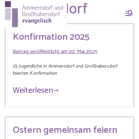
Zum
Ammerndorf
Inhalt
Ammern
Evang.-Luth. Pfarrei
springen
Ammerndorf-
Konfirmation 2025
dorf &
Großhabersdorf
Beitrag veröffentlicht am
20. Mai 2025
Großhab
25 Jugendliche in Ammerndorf und Großhabersdorf
feierten Konfirmation
ersdorf
Weiterlesen
evangeli
Ostern gemeinsam feiern
sch