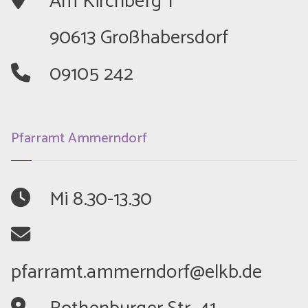
	Am Kirchberg 1
	90613 Großhabersdorf
	09105 242
Pfarramt Ammerndorf
	Mi 8.30-13.30