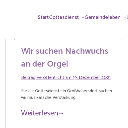
ndorf & Großhabe
rrei Ammerndorf-Großhabersdorf
Start
Gottesdienst
Gemeindeleben
lisch
Wir suchen Nachwuchs
an der Orgel
Beitrag veröffentlicht am
19. Dezember 2021
Für die Gottesdienste in Großhabersdorf suchen
wir musikalische Verstärkung.
Weiterlesen