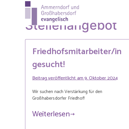
Zum
Inhalt
Ammer
Evang.-Luth. Pfa
springen
Stellenangebot
evange
Friedhofsmitarbeiter/in
gesucht!
Beitrag veröffentlicht am
9. Oktober 2024
Wir suchen nach Verstärkung für den
Großhabersdorfer Friedhof!
Weiterlesen