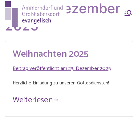
Zum
Month:
Dezember
Inhalt
Ammern
Evang.-Luth. Pfarrei
springen
2025
Ammerndorf-
dorf &
Großhabersdorf
Weihnachten 2025
Großhab
Beitrag veröffentlicht am
23. Dezember 2025
ersdorf
Herzliche Einladung zu unseren Gottesdiensten!
Weiterlesen
evangeli
sch