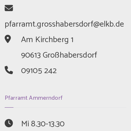
	Am Kirchberg 1
	90613 Großhabersdorf
	09105 242
Pfarramt Ammerndorf
	Mi 8.30-13.30