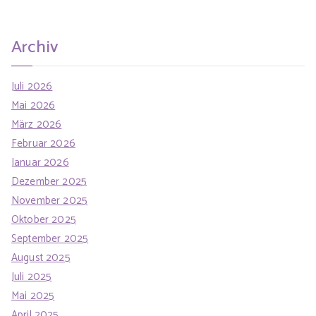
i
c
e
h
n
Archiv
f
o
Juli 2026
r
Mai 2026
:
März 2026
Februar 2026
Januar 2026
Dezember 2025
November 2025
Oktober 2025
September 2025
August 2025
Juli 2025
Mai 2025
April 2025