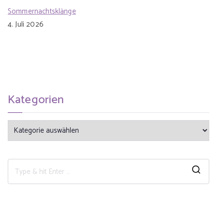
Sommernachtsklänge
4. Juli 2026
Kategorien
K
a
t
e
S
g
e
o
a
r
r