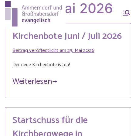
Zum
Month:
Mai 2026
Inhalt
Ammern
Evang.-Luth. Pfarrei
springen
Ammerndorf-
Kirchenbote Juni / Juli 2026
dorf &
Großhabersdorf
Beitrag veröffentlicht am
23. Mai 2026
Großhab
Der neue Kirchenbote ist da!
Weiterlesen
ersdorf
evangeli
Startschuss für die
sch
Kirchbergwege in