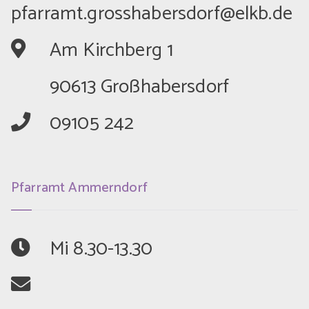
	Am Kirchberg 1
	90613 Großhabersdorf
	09105 242
Pfarramt Ammerndorf
	Mi 8.30-13.30