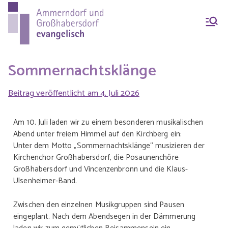
Ammern
Evang.-Luth. Pfarrei
Ammerndorf-
dorf &
Großhabersdorf
Sommernachtsklänge
Beitrag veröffentlicht am
4. Juli 2026
Großhab
Am 10. Juli laden wir zu einem besonderen musikalischen
Abend unter freiem Himmel auf den Kirchberg ein:
ersdorf
Unter dem Motto „Sommernachtsklänge“ musizieren der
Kirchenchor Großhabersdorf, die Posaunenchöre
Großhabersdorf und Vincenzenbronn und die Klaus-
evangeli
Ulsenheimer-Band.
Zwischen den einzelnen Musikgruppen sind Pausen
sch
eingeplant. Nach dem Abendsegen in der Dämmerung