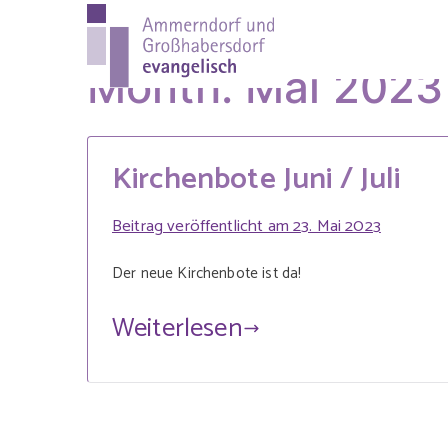
Zum
Inhalt
Ammer
Evang.-Luth. Pfa
springen
Month:
Mai 2023
evange
Kirchenbote Juni / Juli
Beitrag veröffentlicht am
23. Mai 2023
Der neue Kirchenbote ist da!
Weiterlesen