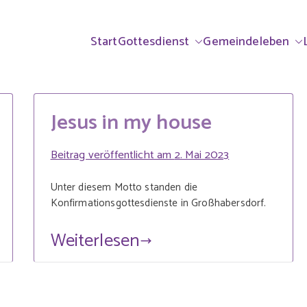
ndorf & Großhabe
rrei Ammerndorf-Großhabersdorf
Start
Gottesdienst
Gemeindeleben
lisch
Jesus in my house
Beitrag veröffentlicht am
2. Mai 2023
Unter diesem Motto standen die
Konfirmationsgottesdienste in Großhabersdorf.
Weiterlesen