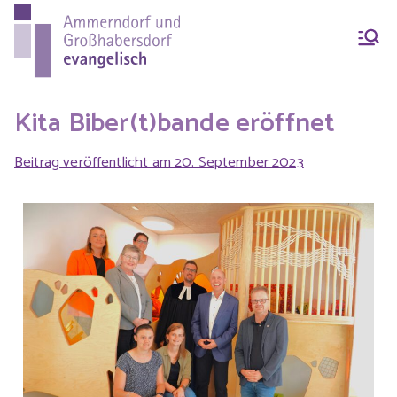
Ammern
Evang.-Luth. Pfarrei
Ammerndorf-
dorf &
Großhabersdorf
Kita Biber(t)bande eröffnet
Beitrag veröffentlicht am
20. September 2023
Großhab
ersdorf
evangeli
sch