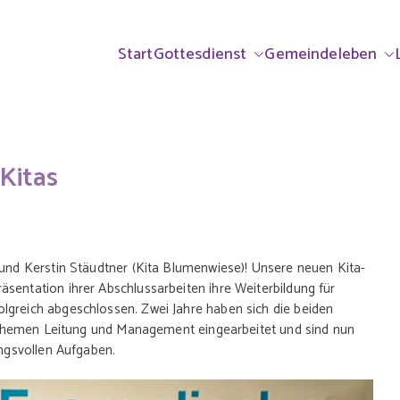
ndorf & Großhabe
rrei Ammerndorf-Großhabersdorf
Start
Gottesdienst
Gemeindeleben
lisch
Kitas
 und Kerstin Stäudtner (Kita Blumenwiese)! Unsere neuen Kita-
sentation ihrer Abschlussarbeiten ihre Weiterbildung für
lgreich abgeschlossen. Zwei Jahre haben sich die beiden
ie Themen Leitung und Management eingearbeitet und sind nun
ungsvollen Aufgaben.