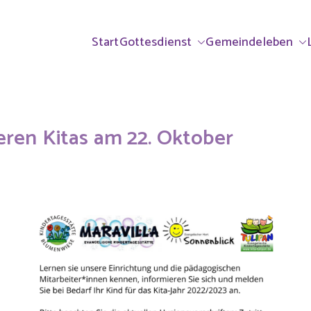
ndorf & Großhabe
rrei Ammerndorf-Großhabersdorf
Start
Gottesdienst
Gemeindeleben
lisch
eren Kitas am 22. Oktober