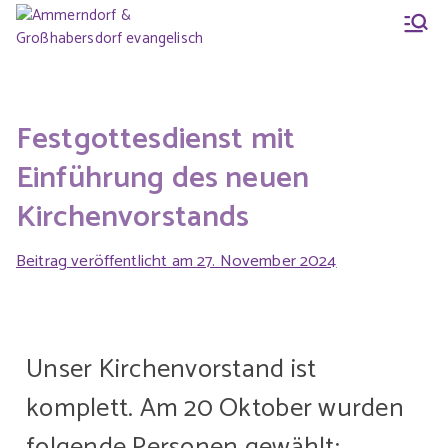
Ammern
Evang.-Luth. Pfarrei
Ammerndorf-
dorf &
Großhabersdorf
Festgottesdienst mit
Einführung des neuen
Großhab
Kirchenvorstands
ersdorf
Beitrag veröffentlicht am
27. November 2024
evangeli
Unser Kirchenvorstand ist
sch
komplett. Am 20 Oktober wurden
folgende Personen gewählt: