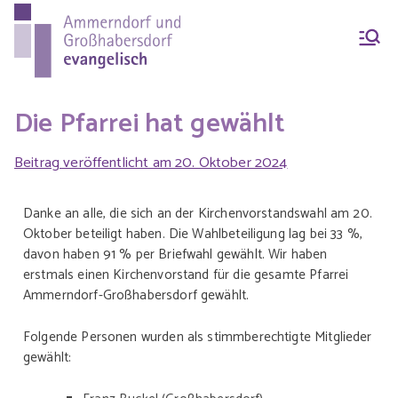
Ammern
Evang.-Luth. Pfarrei
Ammerndorf-
dorf &
Großhabersdorf
Die Pfarrei hat gewählt
Beitrag veröffentlicht am
20. Oktober 2024
Großhab
Danke an alle, die sich an der Kirchenvorstandswahl am 20.
Oktober beteiligt haben. Die Wahlbeteiligung lag bei 33 %,
ersdorf
davon haben 91 % per Briefwahl gewählt. Wir haben
erstmals einen Kirchenvorstand für die gesamte Pfarrei
Ammerndorf-Großhabersdorf gewählt.
evangeli
Folgende Personen wurden als stimmberechtigte Mitglieder
gewählt:
sch