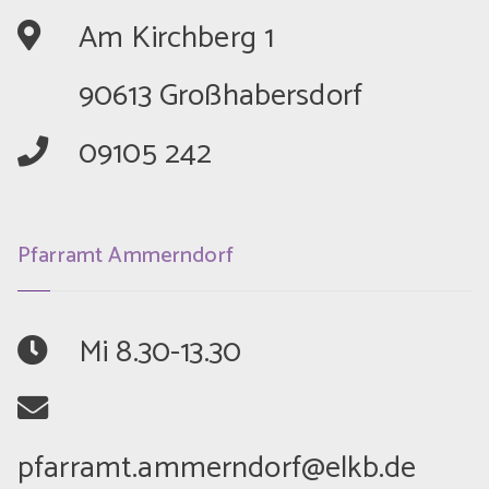
	Am Kirchberg 1
	90613 Großhabersdorf
	09105 242
Pfarramt Ammerndorf
	Mi 8.30-13.30