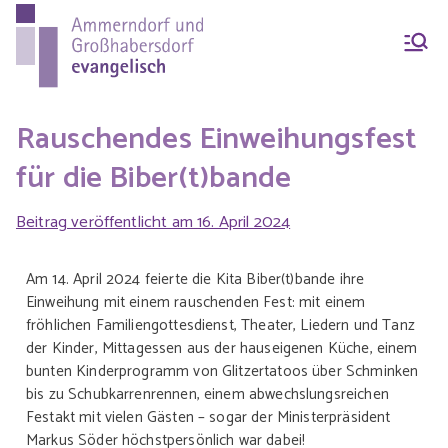
Ammern
Evang.-Luth. Pfarrei
Ammerndorf-
dorf &
Großhabersdorf
Rauschendes Einweihungsfest
für die Biber(t)bande
Großhab
Beitrag veröffentlicht am
16. April 2024
ersdorf
Am 14. April 2024 feierte die Kita Biber(t)bande ihre
Einweihung mit einem rauschenden Fest: mit einem
fröhlichen Familiengottesdienst, Theater, Liedern und Tanz
evangeli
der Kinder, Mittagessen aus der hauseigenen Küche, einem
bunten Kinderprogramm von Glitzertatoos über Schminken
bis zu Schubkarrenrennen, einem abwechslungsreichen
sch
Festakt mit vielen Gästen – sogar der Ministerpräsident
Markus Söder höchstpersönlich war dabei!