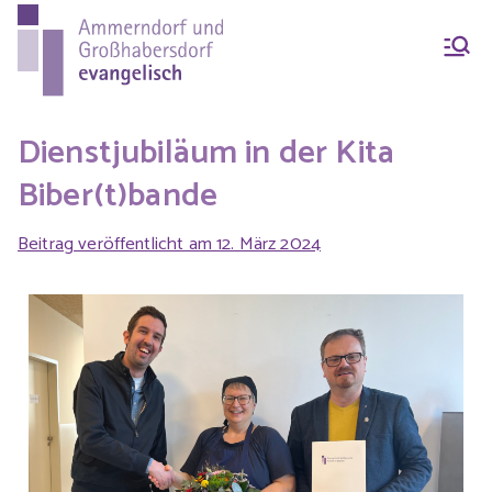
Ammern
Evang.-Luth. Pfarrei
Ammerndorf-
dorf &
Großhabersdorf
Dienstjubiläum in der Kita
Biber(t)bande
Großhab
Beitrag veröffentlicht am
12. März 2024
ersdorf
evangeli
sch