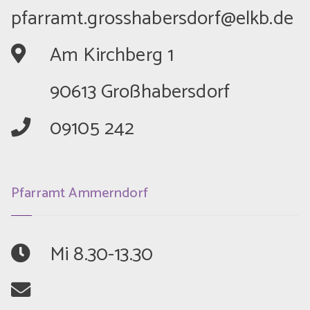
	Am Kirchberg 1
	90613 Großhabersdorf
	09105 242
Pfarramt Ammerndorf
	Mi 8.30-13.30