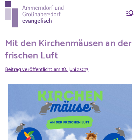
Ammern
Evang.-Luth. Pfarrei
Ammerndorf-
dorf &
Großhabersdorf
Mit den Kirchenmäusen an der
frischen Luft
Großhab
Beitrag veröffentlicht am
18. Juni 2023
ersdorf
evangeli
sch