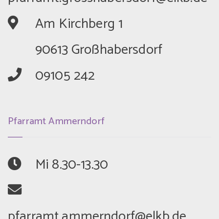
	Am Kirchberg 1
	90613 Großhabersdorf
	09105 242
Pfarramt Ammerndorf
	Mi 8.30-13.30