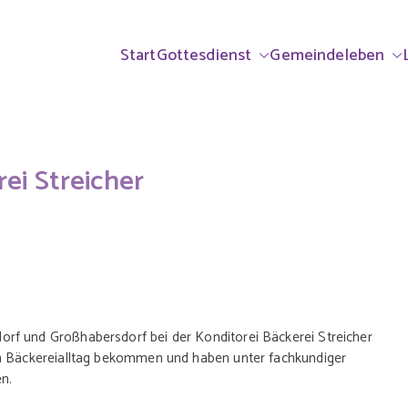
ndorf & Großhabe
rrei Ammerndorf-Großhabersdorf
Start
Gottesdienst
Gemeindeleben
lisch
ei Streicher
rf und Großhabersdorf bei der Konditorei Bäckerei Streicher
en Bäckereialltag bekommen und haben unter fachkundiger
en.