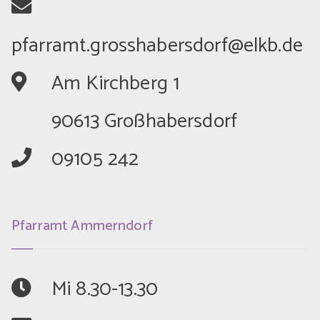
	Am Kirchberg 1
	90613 Großhabersdorf
	09105 242
Pfarramt Ammerndorf
	Mi 8.30-13.30