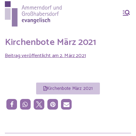
Ammern
Evang.-Luth. Pfarrei
Ammerndorf-
dorf &
Großhabersdorf
Kirchenbote März 2021
Beitrag veröffentlicht am
2. März 2021
Großhab
ersdorf
Kirchenbote März 2021
evangeli
sch