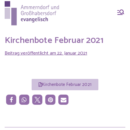
Ammern
Evang.-Luth. Pfarrei
Ammerndorf-
dorf &
Großhabersdorf
Kirchenbote Februar 2021
Beitrag veröffentlicht am
22. Januar 2021
Großhab
ersdorf
Kirchenbote Februar 2021
evangeli
sch