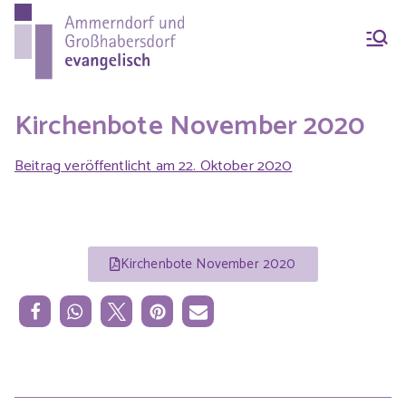
Ammern
Evang.-Luth. Pfarrei
Ammerndorf-
dorf &
Großhabersdorf
Kirchenbote November 2020
Beitrag veröffentlicht am
22. Oktober 2020
Großhab
ersdorf
Kirchenbote November 2020
evangeli
sch