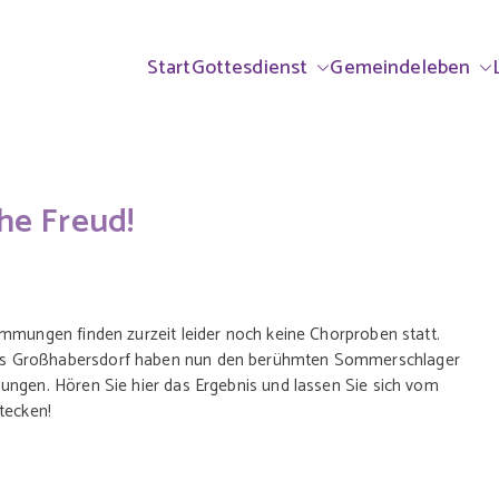
ndorf & Großhabe
rrei Ammerndorf-Großhabersdorf
Start
Gottesdienst
Gemeindeleben
lisch
he Freud!
immungen finden zurzeit leider noch keine Chorproben statt.
es Großhabersdorf haben nun den berühmten Sommerschlager
ungen. Hören Sie hier das Ergebnis und lassen Sie sich vom
tecken!