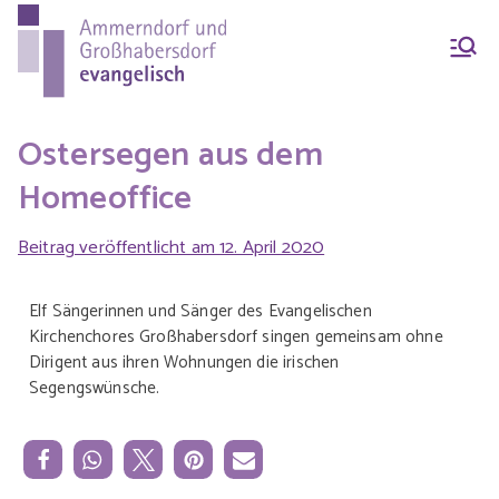
Ammern
Evang.-Luth. Pfarrei
Ammerndorf-
dorf &
Großhabersdorf
Ostersegen aus dem
Homeoffice
Großhab
Beitrag veröffentlicht am
12. April 2020
ersdorf
Elf Sängerinnen und Sänger des Evangelischen
Kirchenchores Großhabersdorf singen gemeinsam ohne
Dirigent aus ihren Wohnungen die irischen
evangeli
Segengswünsche.
sch